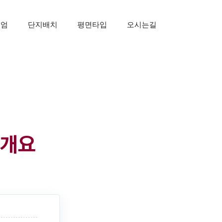
미엄
단지배치
평면타입
오시는길
업개요