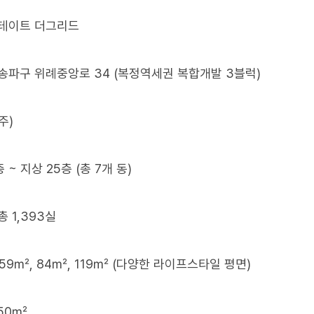
테이트 더그리드
파구 위례중앙로 34 (복정역세권 복합개발 3블럭)
주)
 ~ 지상 25층 (총 7개 동)
 1,393실
59㎡, 84㎡, 119㎡ (다양한 라이프스타일 평면)
.50㎡