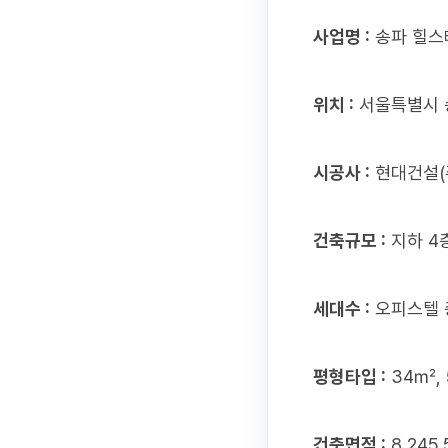
사업명 :
송파 힐스
위치 :
서울특별시 송
시공사 :
현대건설(
건축규모 :
지하 4층
세대수 :
오피스텔 총
평형타입 :
34㎡, 
건축면적 :
8,245