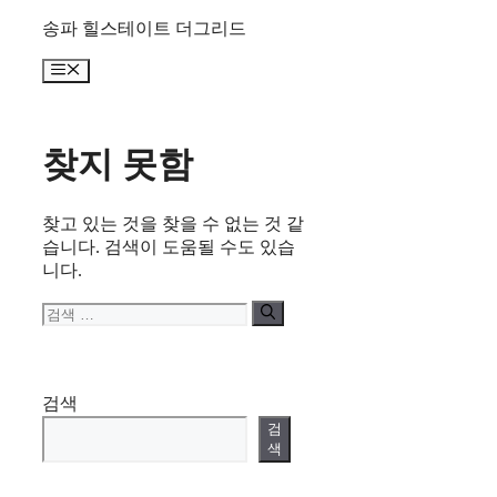
컨
송파 힐스테이트 더그리드
텐
메
츠
뉴
로
건
너
찾지 못함
뛰
기
찾고 있는 것을 찾을 수 없는 것 같
습니다. 검색이 도움될 수도 있습
니다.
검
색:
검색
검
색